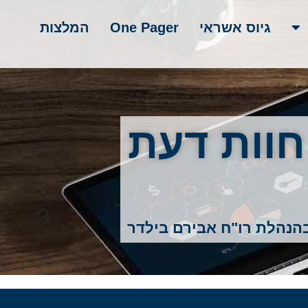
גיוס אשראי
One Pager
המלצות
 חוות דעת
הנהלת רו"ח אבירם בילדר