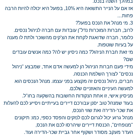
במהלך השנה בנכס.
אז אם על הנייר התשואה היא 10%, בפועל היא יכולה להיות הרבה
פחות…
3. מי מנהל את הנכס בפועל?
לרוב, חברות המוכרות נדל"ן עובדות עם חברה לניהול נכסים.
כלומר, חברה שדואגת לקחת את הצ'קים מהשוכר ולתת לו מענה
על בעיות שוטפות.
מי זאת חברת הניהול? כמה ניסיון יש לה? כמה אנשים עובדים
שם?
מידי פעם חברות הניהול הן למעשה אדם אחד, שמבצע "ניהול
נכסים" לצורך השלמת הכנסה.
חברים, ניהול נכסים זה מקצוע בפני עצמו. מנהל הנכסים הוא
למעשה העיניים והאוזניים שלכם.
מניסיון אישי, זו אחת הנקודות החשובות בהשקעה בחו"ל.
בעוד שמנהל טוב יסנן עבורכם דיירים בעייתיים ויסייע לכם להעלות
את שכר-הדירה ואת שווי הנכס,
מנהל גרוע יכול לגרום לכם לנזקים והפסד כספי, כמו: תיקונים
"מנופחים", הכנסת דיירים שיהרסו לכם את הנכס,
העדר מעקב מסודר ושקוף אחר גביית שכר-הדירה ועוד.