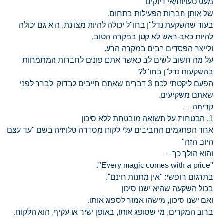
מעט טעויות/אי דיוקים
של אותן חברות הפעילות בתחום.
בעוד שהשקעת נדל"ן בחו"ל יכולה להיות מצוינת, היא גם יכולה
להיות כאב-ראש לא קטן במקרה הטוב,
ולייצר הפסדים רבים במקרה הרע.
על מה חשוב לשים לב כאשר אתם פונים לחברות המתמחות
בהשקעות נדל"ן בחו"ל?
הפעם ליקטתי לכם 3 דברים שאתם חייבים לבדוק ולברר לפני
שאתם משקיעים.
קדימה….
1. הבטחות על תשואה מובטחת ללא סיכון
אחד הפתגמים החביבים עלי לקוח מסדרה טלויזיה בשם "עד עצם
היום הזה"
והוא הולך כך –
"Every magic comes with a price".
בתרגום חופשי: "אין מתנות חינם".
בכול השקעה שהיא ישנו סיכון
ואם ישנו סיכון, מישהו אמור לספוג אותו.
ברוב המקרים, מי שסופג אותו, באופן ישיר או עקיף, הוא הלקוח.